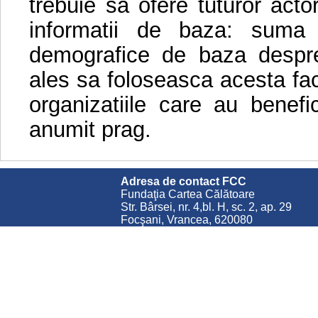
trebuie sa ofere tuturor actor
informatii de baza: suma di
demografice de baza despre 
ales sa foloseasca acesta faci
organizatiile care au benef
anumit prag.
Adresa de contact FCC
Fundaţia Cartea Călătoare
Str. Bârsei, nr. 4,bl. H, sc. 2, ap. 29
Focşani, Vrancea, 620080