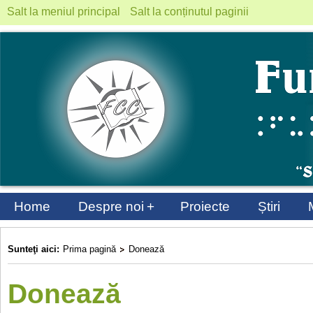
Salt la meniul principal
Salt la conținutul paginii
+
Home
Despre noi
Proiecte
Știri
Sunteţi aici:
Prima pagină
Donează
Donează